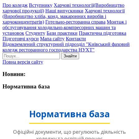
Про коледж
Вступнику
Харчові технології(Виробництво
харчової продукції)
Наші випускники
Харчові технології
(Виробництво хліба, конд. макаронних виробів і
харчоконцентратів)
Готельно-ресторанна справа
Монтаж і
обслуговування холодильно-компресорних машин та
установок
Студенту
Бази практики
Практична підготовка
Підготовчі курси
Мапа сайту
Контакти
Відокремлений структурний підрозділ "Київський фаховий
коледж ресторанного господарства НУХТ"
Знайти
Повна версія сайту
Новини:
Нормативна база
Нормативна база
Офіційні документи, що регулюють діяльність
коледжу та освітній процес